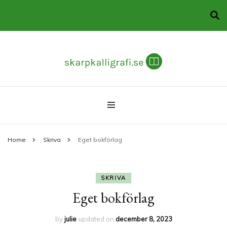
Allt om att skriva och publicera böcker
skarpkalligrafi.se
Home
Skriva
Eget bokförlag
SKRIVA
Eget bokförlag
by
julie
updated on
december 8, 2023