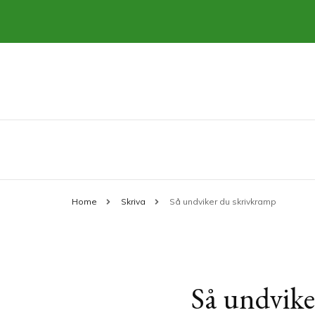
Allt om att skriva och publicera böc
skarpkalligrafi.se
Home
Skriva
Så undviker du skrivkramp
Så undvike