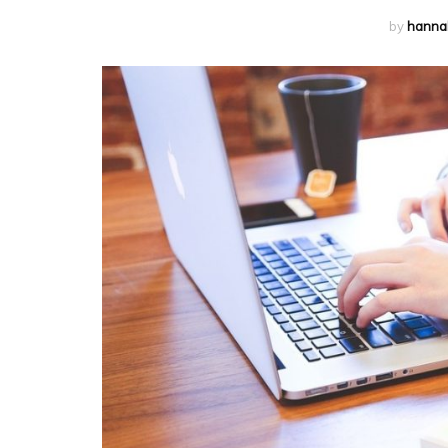
by
hanna