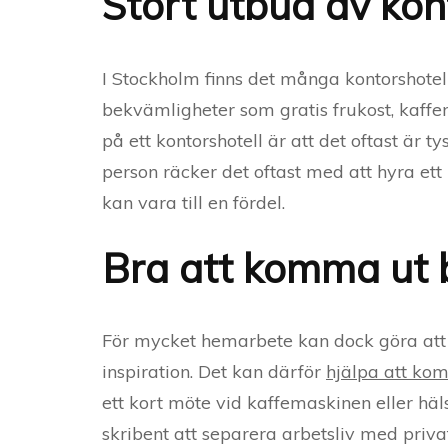
Stort utbud av kon
I Stockholm finns det många kontorshotel
bekvämligheter som gratis frukost, kaff
på ett kontorshotell är att det oftast är t
person räcker det oftast med att hyra ett 
kan vara till en fördel.
Bra att komma ut b
För mycket hemarbete kan dock göra att du
inspiration. Det kan därför
hjälpa att ko
ett kort möte vid kaffemaskinen eller häl
skribent att separera arbetsliv med privat